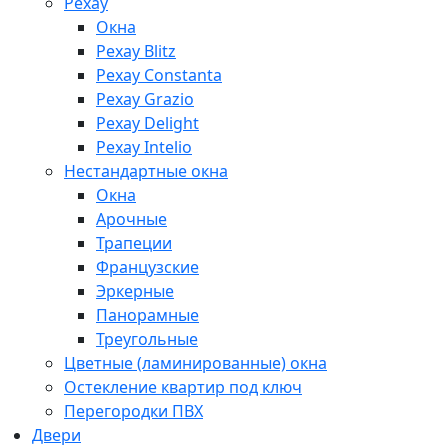
Рехау
Окна
Рехау Blitz
Рехау Constanta
Рехау Grazio
Рехау Delight
Рехау Intelio
Нестандартные окна
Окна
Арочные
Трапеции
Французские
Эркерные
Панорамные
Треугольные
Цветные (ламинированные) окна
Остекление квартир под ключ
Перегородки ПВХ
Двери