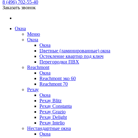
8 (496) 702-55-40
Заказать звонок
Окна
Меню
Окна
Окна
Цветные (ламинированные) окна
Остекление квартир под ключ
Перегородки ПВХ
Reachmont
Окна
Reachmont эко 60
Reachmont 70
Рехау
Окна
Рехау Blitz
Рехау Constanta
Рехау Grazio
Рехау Delight
Рехау Intelio
Нестандартные окна
Окна