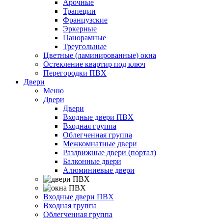
Арочные
Трапеции
Французские
Эркерные
Панорамные
Треугольные
Цветные (ламинированные) окна
Остекление квартир под ключ
Перегородки ПВХ
Двери
Меню
Двери
Двери
Входные двери ПВХ
Входная группа
Облегченная группа
Межкомнатные двери
Раздвижные двери (портал)
Балконные двери
Алюминиевые двери
Входные двери ПВХ
Входная группа
Облегченная группа