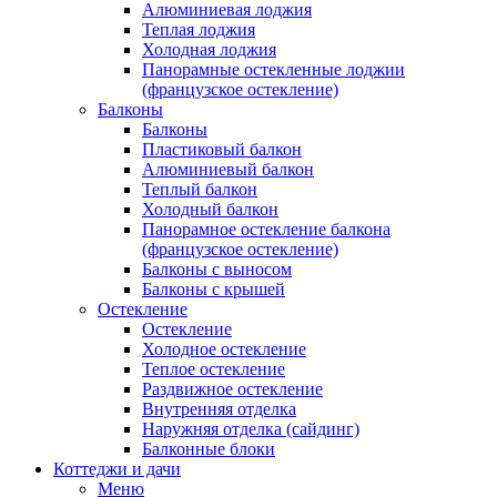
Алюминиевая лоджия
Теплая лоджия
Холодная лоджия
Панорамные остекленные лоджии
(французское остекление)
Балконы
Балконы
Пластиковый балкон
Алюминиевый балкон
Теплый балкон
Холодный балкон
Панорамное остекление балкона
(французское остекление)
Балконы с выносом
Балконы с крышей
Остекление
Остекление
Холодное остекление
Теплое остекление
Раздвижное остекление
Внутренняя отделка
Наружняя отделка (сайдинг)
Балконные блоки
Коттеджи и дачи
Меню