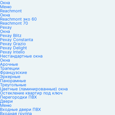
Окна
Меню
Reachmont
Окна
Reachmont эко 60
Reachmont 70
Рехау
Окна
Рехау Blitz
Рехау Constanta
Рехау Grazio
Рехау Delight
Рехау Intelio
Нестандартные окна
Окна
Арочные
Трапеции
Французские
Эркерные
Панорамные
Треугольные
Цветные (ламинированные) окна
Остекление квартир под ключ
Перегородки ПВХ
Двери
Меню
Входные двери ПВХ
Входная группа