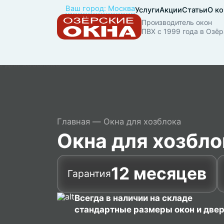
Ваш город: Москва
Услуги
Акции
Статьи
О к
Производитель окон
ПВХ с 1999 года в Озёр
Главная
Окна для хозблока
Окна для хозбло
12 месяцев
Гарантия
Всегда в наличии на складе
стандартные размеры окон и две