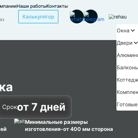
омпании
Наши работы
Контакты
Калькулятор
ах
Окна
Двери
Алюмин
Балконы
Коттедж
ка
Компле
от 7 дней
Готовые
Срок
Минимальные размеры
рей
изготовления-от 400 мм сторона