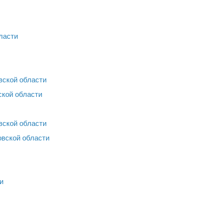
ласти
вской области
ской области
вской области
овской области
и