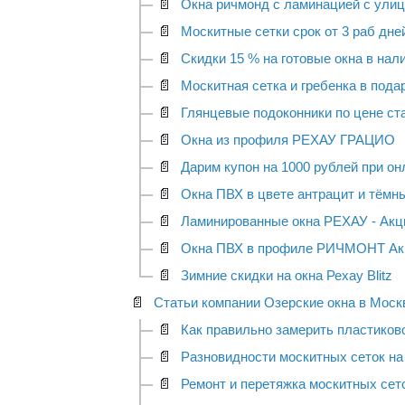
📄
Окна ричмонд с ламинацией с улиц
📄
Москитные сетки срок от 3 раб дней
📄
Скидки 15 % на готовые окна в нал
📄
Москитная сетка и гребенка в пода
📄
Глянцевые подоконники по цене ст
📄
Окна из профиля РЕХАУ ГРАЦИО
📄
Дарим купон на 1000 рублей при он
📄
Окна ПВХ в цвете антрацит и тёмн
📄
Ламинированные окна РЕХАУ - Акц
📄
Окна ПВХ в профиле РИЧМОНТ Ак
📄
Зимние скидки на окна Рехау Blitz
📄
Статьи компании Озерские окна в Моск
📄
Как правильно замерить пластиково
📄
Разновидности москитных сеток на 
📄
Ремонт и перетяжка москитных сето