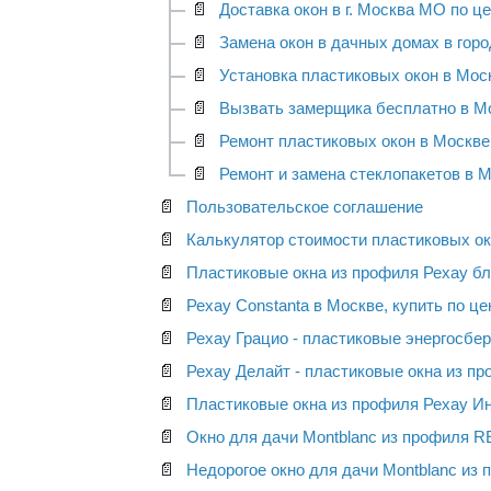
📄
Доставка окон в г. Москва МО по це
📄
Замена окон в дачных домах в город
📄
Установка пластиковых окон в Моск
📄
Вызвать замерщика бесплатно в М
📄
Ремонт пластиковых окон в Москве
📄
Ремонт и замена стеклопакетов в 
📄
Пользовательское соглашение
📄
Калькулятор стоимости пластиковых око
📄
Пластиковые окна из профиля Рехау блиц
📄
Рехау Constanta в Москве, купить по цене
📄
Рехау Грацио - пластиковые энергосбер
📄
Рехау Делайт - пластиковые окна из проф
📄
Пластиковые окна из профиля Рехау Инте
📄
Окно для дачи Montblanc из профиля
📄
Недорогое окно для дачи Montblanc из